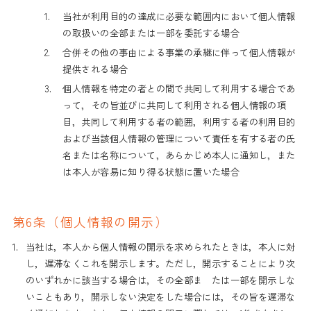
1.
当社が利用目的の達成に必要な範囲内において個人情報
の取扱いの全部または一部を委託する場合
2.
合併その他の事由による事業の承継に伴って個人情報が
提供される場合
3.
個人情報を特定の者との間で共同して利用する場合であ
って，その旨並びに共同して利用される個人情報の項
目，共同して利用する者の範囲，利用する者の利用目的
および当該個人情報の管理について責任を有する者の氏
名または名称について，あらかじめ本人に通知し，また
は本人が容易に知り得る状態に置いた場合
第6条（個人情報の開示）
1.
当社は，本人から個人情報の開示を求められたときは，本人に対
し，遅滞なくこれを開示します。ただし，開示することにより次
のいずれかに該当する場合は，その全部ま たは一部を開示しな
いこともあり，開示しない決定をした場合には，その旨を遅滞な