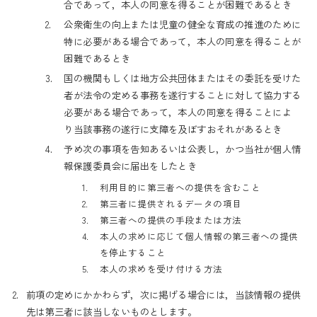
合であって，本人の同意を得ることが困難であるとき
2.
公衆衛生の向上または児童の健全な育成の推進のために
特に必要がある場合であって，本人の同意を得ることが
困難であるとき
3.
国の機関もしくは地方公共団体またはその委託を受けた
者が法令の定める事務を遂行することに対して協力する
必要がある場合であって，本人の同意を得ることによ
り当該事務の遂行に支障を及ぼすおそれがあるとき
4.
予め次の事項を告知あるいは公表し，かつ当社が個人情
報保護委員会に届出をしたとき
1.
利用目的に第三者への提供を含むこと
2.
第三者に提供されるデータの項目
3.
第三者への提供の手段または方法
4.
本人の求めに応じて個人情報の第三者への提供
を停止すること
5.
本人の求めを受け付ける方法
2.
前項の定めにかかわらず，次に掲げる場合には，当該情報の提供
先は第三者に該当しないものとします。