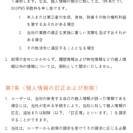
く通知します。なお，個人情報の開示に際しては，1件あたり1，
000円の手数料を申し受けます。
1.
本人または第三者の生命，身体，財産その他の権利利益
を害するおそれがある場合
2.
当社の業務の適正な実施に著しい支障を及ぼすおそれが
ある場合
3.
その他法令に違反することとなる場合
2.
前項の定めにかかわらず，履歴情報および特性情報などの個人情
報以外の情報については，原則として開示いたしません。
第7条（個人情報の訂正および削除）
1.
ユーザーは，当社の保有する自己の個人情報が誤った情報である
場合には，当社が定める手続きにより，当社に対して個人情報の
訂正，追加または削除（以下，「訂正等」といいます。）を請求
することができます。
2.
当社は，ユーザーから前項の請求を受けてその請求に応じる必要